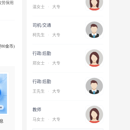
放劳保用
温女士
·
大专
司机/交通
柯先生
·
大专
80金币)
行政/后勤
郑女士
·
大专
行政/后勤
王先生
·
大专
教师
马女士
·
大专
息