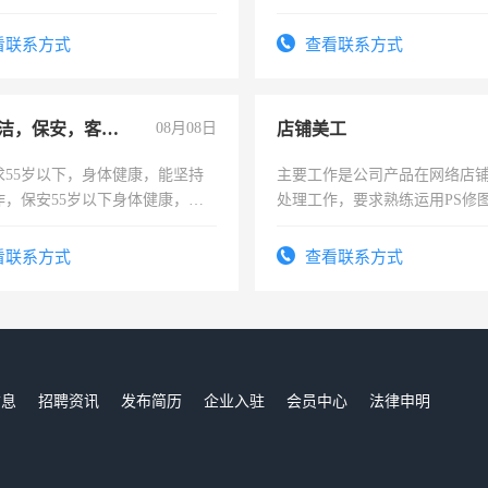
看联系方式
查看联系方式
急招保洁，保安，客服，工程
08月08日
店铺美工
求55岁以下，身体健康，能坚持
主要工作是公司产品在网络店
作，保安55岁以下身体健康，有
处理工作，要求熟练运用PS修图
形象端庄，遵纪守法，无犯罪记
作时间每天8小时，待遇优厚。
服要求45岁以下高中以上文化，
看联系方式
查看联系方式
工作认真，性格开朗有良好沟通
工程，懂水电维修。
信息
招聘资讯
发布简历
企业入驻
会员中心
法律申明
们