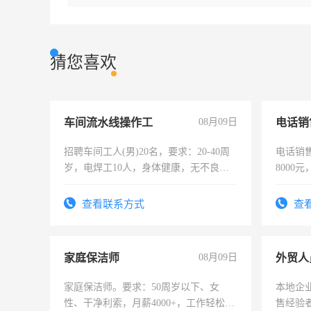
猜您喜欢
车间流水线操作工
08月09日
电话销
招聘车间工人(男)20名，要求：20-40周
电话销售
岁，电焊工10人，身体健康，无不良嗜
8000
好。薪资：4500-7000元，标准八人间住
宿，免费发放劳保用品，两班倒，每月
查看联系方式
查
25号准时发放工资，工作时间10小时
家庭保洁师
08月09日
外贸人
家庭保洁师。要求：50周岁以下、女
本地企
性、干净利索，月薪4000+，工作轻松，
售经验